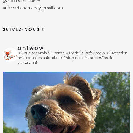
39100 Dole, France
aniwow.handmade@gmail.com
SUIVEZ-NOUS !
aniwow_
🔸️Pour nos amis à 4 pattes
🔸
Made in
& fait main
🔸️Protection
anti-parasites naturelle
🔸️Entreprise déclarée
❌Pas de
partenariat.