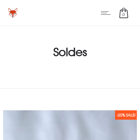
0
Soldes
-20% SALE!