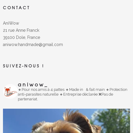
CONTACT
AniWow
21 rue Anne Franck
39100 Dole, France
aniwow.handmade@gmail.com
SUIVEZ-NOUS !
aniwow_
🔸️Pour nos amis à 4 pattes
🔸
Made in
& fait main
🔸️Protection
anti-parasites naturelle
🔸️Entreprise déclarée
❌Pas de
partenariat.