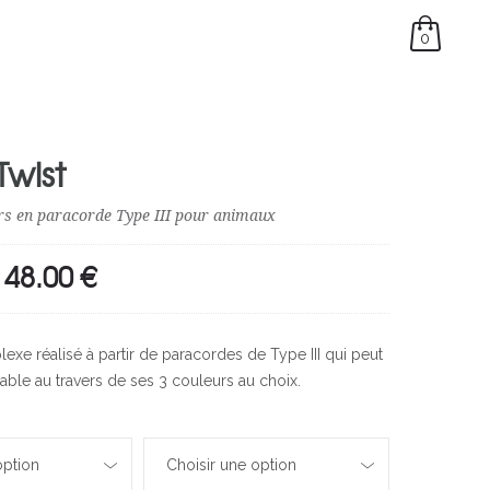
0
Twist
urs en paracorde Type III pour animaux
48.00
€
Plage
de
prix :
exe réalisé à partir de paracordes de Type III qui peut
30.00 €
able au travers de ses 3 couleurs au choix.
à
48.00 €
option
Choisir une option