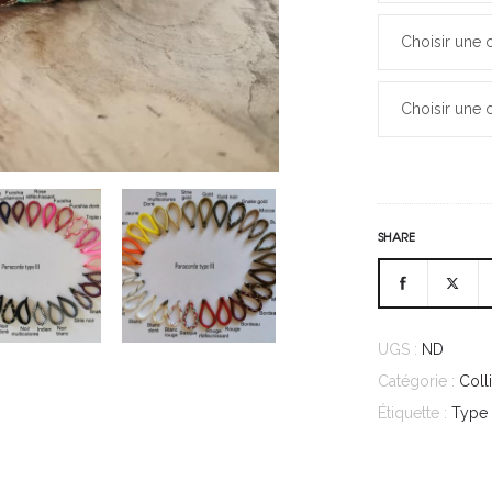
Choisir une 
Choisir une 
SHARE
UGS :
ND
Catégorie :
Coll
Étiquette :
Type I