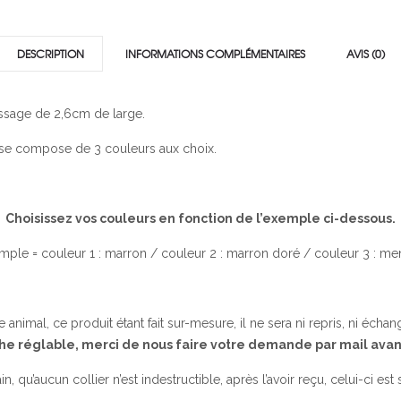
DESCRIPTION
INFORMATIONS COMPLÉMENTAIRES
AVIS (0)
ressage de 2,6cm de large.
et se compose de 3 couleurs aux choix.
Choisissez vos couleurs en fonction de l’exemple ci-dessous.
mple = couleur 1 : marron / couleur 2 : marron doré / couleur 3 : me
 animal, ce produit étant fait sur-mesure, il ne sera ni repris, ni éch
che réglable, merci de nous faire votre demande par mail av
n, qu’aucun collier n’est indestructible, après l’avoir reçu, celui-ci est