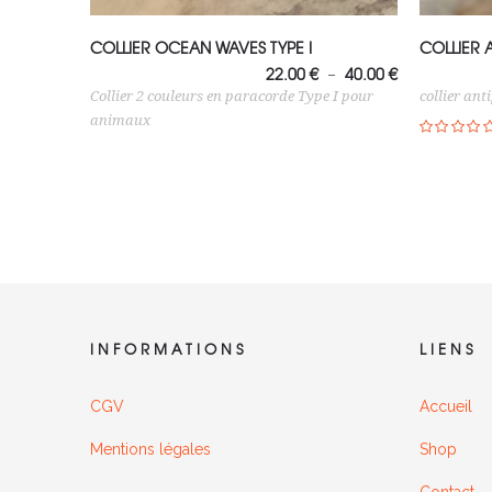
Choix des options
Choi
COLLIER OCEAN WAVES TYPE I
COLLIER A
Plage
22.00
€
40.00
€
–
de
Collier 2 couleurs en paracorde Type I pour
collier an
prix :
22.00 €
animaux
à
40.00 €
Note
5.00
sur 5
INFORMATIONS
LIENS
CGV
Accueil
Mentions légales
Shop
Contact