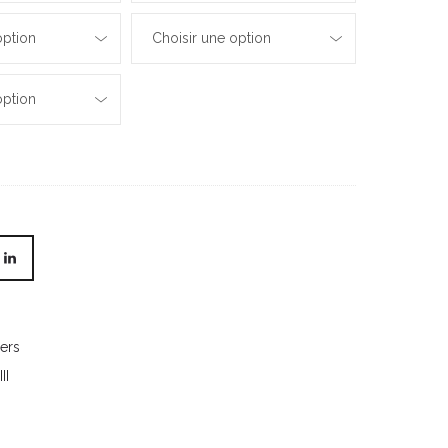
option
Choisir une option
option
iers
II