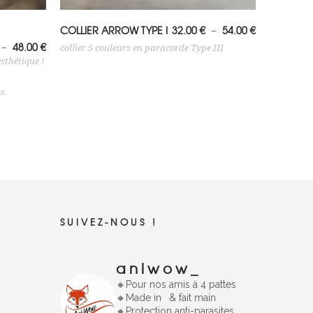
Choix des options
Plage
COLLIER ARROW TYPE I
32.00
€
54.00
€
–
de
Plage
48.00
€
–
prix :
collier 5 couleurs en paracorde Type III
de
32.00 €
esthétique !
prix :
à
30.00 €
54.00 €
à
x.
48.00 €
SUIVEZ-NOUS !
aniwow_
🔸️Pour nos amis à 4 pattes
🔸
Made in
& fait main
🔸️Protection anti-parasites