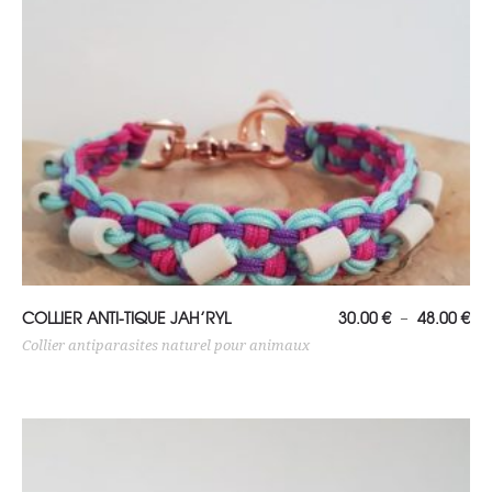
Choix des options
Pl
COLLIER ANTI-TIQUE JAH’RYL
30.00
€
48.00
€
–
de
prix
Collier antiparasites naturel pour animaux
30
à
48