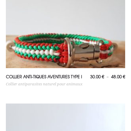
Choix des options
Pl
COLLIER ANTI-TIQUES AVENTURES TYPE I
30.00
€
48.00
€
–
de
prix
Collier antiparasites naturel pour animaux
30
à
48