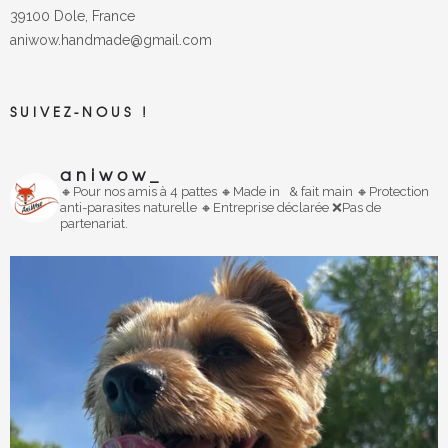
39100 Dole, France
aniwow.handmade@gmail.com
SUIVEZ-NOUS !
aniwow_
🔸️Pour nos amis à 4 pattes
🔸
Made in
& fait main
🔸️Protection
anti-parasites naturelle
🔸️Entreprise déclarée
❌Pas de
partenariat.