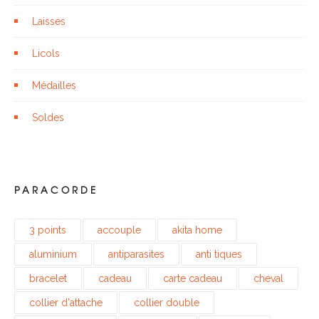
Laisses
Licols
Médailles
Soldes
PARACORDE
3 points
accouple
akita home
aluminium
antiparasites
anti tiques
bracelet
cadeau
carte cadeau
cheval
collier d'attache
collier double