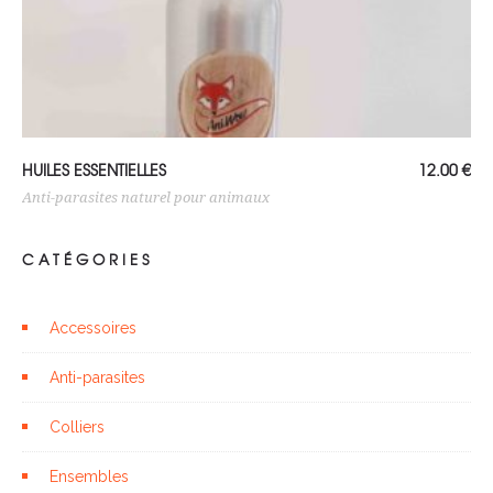
Ajouter au panier
HUILES ESSENTIELLES
12.00
€
Anti-parasites naturel pour animaux
CATÉGORIES
Accessoires
Anti-parasites
Colliers
Ensembles