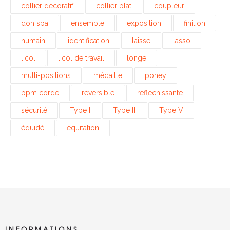
collier décoratif
collier plat
coupleur
don spa
ensemble
exposition
finition
humain
identification
laisse
lasso
licol
licol de travail
longe
multi-positions
médaille
poney
ppm corde
reversible
réfléchissante
sécurité
Type I
Type III
Type V
équidé
équitation
INFORMATIONS