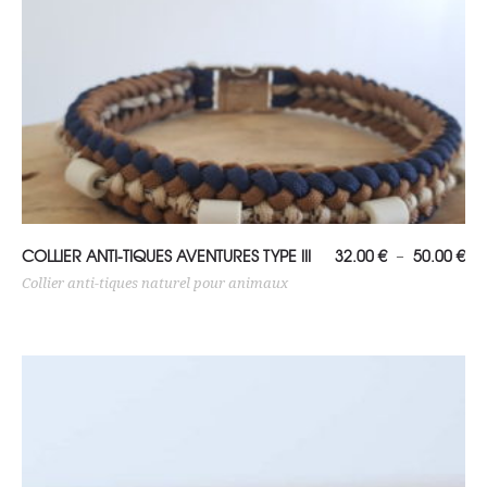
Choix des options
Pl
COLLIER ANTI-TIQUES AVENTURES TYPE III
32.00
€
50.00
€
–
de
prix
Collier anti-tiques naturel pour animaux
32
à
50