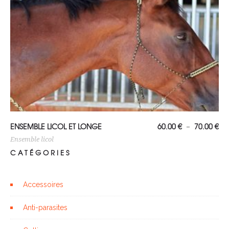
Choix des options
Pl
ENSEMBLE LICOL ET LONGE
60.00
€
70.00
€
–
de
prix
Ensemble licol
60
CATÉGORIES
à
70
Accessoires
Anti-parasites