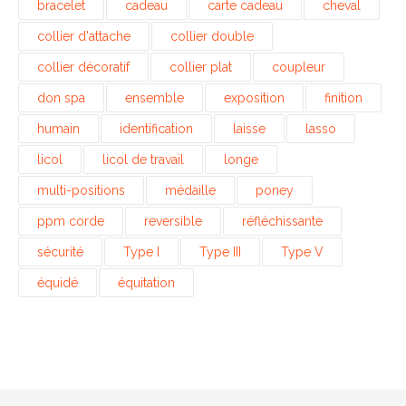
bracelet
cadeau
carte cadeau
cheval
collier d'attache
collier double
collier décoratif
collier plat
coupleur
don spa
ensemble
exposition
finition
humain
identification
laisse
lasso
licol
licol de travail
longe
multi-positions
médaille
poney
ppm corde
reversible
réfléchissante
sécurité
Type I
Type III
Type V
équidé
équitation