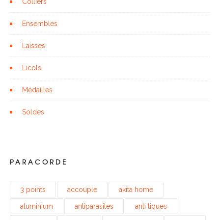
Colliers
Ensembles
Laisses
Licols
Médailles
Soldes
PARACORDE
3 points
accouple
akita home
aluminium
antiparasites
anti tiques