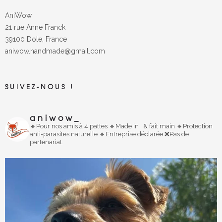
AniWow
21 rue Anne Franck
39100 Dole, France
aniwow.handmade@gmail.com
SUIVEZ-NOUS !
aniwow_
🔸️Pour nos amis à 4 pattes
🔸
Made in
& fait main
🔸️Protection
anti-parasites naturelle
🔸️Entreprise déclarée
❌Pas de
partenariat.