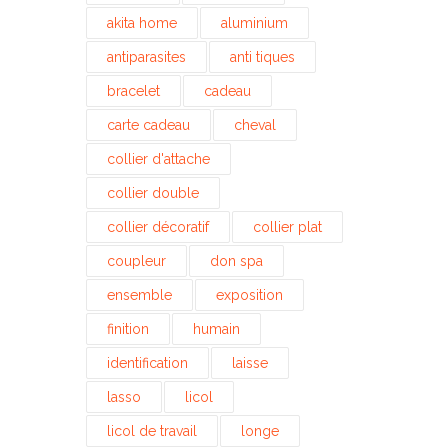
akita home
aluminium
antiparasites
anti tiques
bracelet
cadeau
carte cadeau
cheval
collier d'attache
collier double
collier décoratif
collier plat
coupleur
don spa
ensemble
exposition
finition
humain
identification
laisse
lasso
licol
licol de travail
longe