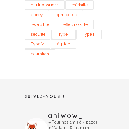
multi-positions
médaille
poney
ppm corde
reversible
réfléchissante
sécurité
Type I
Type III
Type V
équidé
équitation
SUIVEZ-NOUS !
aniwow_
🔸️Pour nos amis à 4 pattes
🔸
Made in
& fait main