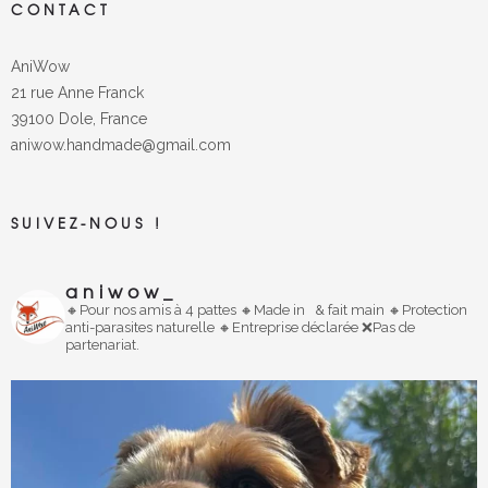
CONTACT
AniWow
21 rue Anne Franck
39100 Dole, France
aniwow.handmade@gmail.com
SUIVEZ-NOUS !
aniwow_
🔸️Pour nos amis à 4 pattes
🔸
Made in
& fait main
🔸️Protection
anti-parasites naturelle
🔸️Entreprise déclarée
❌Pas de
partenariat.