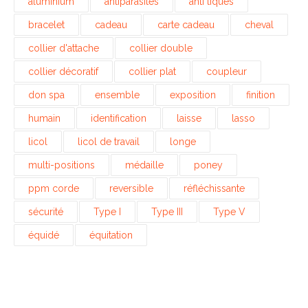
aluminium
antiparasites
anti tiques
bracelet
cadeau
carte cadeau
cheval
collier d'attache
collier double
collier décoratif
collier plat
coupleur
don spa
ensemble
exposition
finition
humain
identification
laisse
lasso
licol
licol de travail
longe
multi-positions
médaille
poney
ppm corde
reversible
réfléchissante
sécurité
Type I
Type III
Type V
équidé
équitation